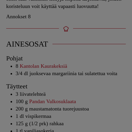
koristeluun voit käyttää vapaasti luovuutta!
Annokset
8
AINESOSAT
Pohjat
8
Kantolan Kaurakeksiä
3/4
dl
juoksevaa margariinia tai sulatettua voita
Täytteet
3
liivatelehteä
100
g
Pandan Valkosuklaata
200
g
maustamatonta tuorejuustoa
1
dl
vispikermaa
125
g (1/2 prk)
rahkaa
1
tl
vaniljasokeria