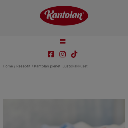
Skip
to
content
Main
Menu
Home
/
Reseptit
/ Kantolan pienet juustokakkuset