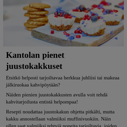
Kantolan pienet
juustokakkuset
Etsitkö helposti tarjoiltavaa herkkua juhliisi tai makeaa
jälkiruokaa kahvipöytään?
Näiden pienien juustokakkusten avulla voit tehdä
kahvitarjoilusta entistä helpompaa!
Resepti noudattaa juustokakun ohjetta pitkälti, mutta
kakku annostellaan valmiiksi muffinivuokiin. Näin
ollen saat valmiiksi tehtyjä nopeita tarjoiltavia, joiden