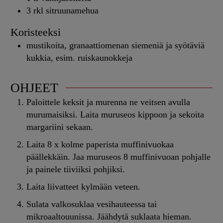
3
rkl
sitruunamehua
Koristeeksi
mustikoita, granaattiomenan siemeniä ja syötäviä
kukkia, esim. ruiskaunokkeja
OHJEET
Paloittele keksit ja murenna ne veitsen avulla
murumaisiksi. Laita muruseos kippoon ja sekoita
margariini sekaan.
Laita 8 x kolme paperista muffinivuokaa
päällekkäin. Jaa muruseos 8 muffinivuoan pohjalle
ja painele tiiviiksi pohjiksi.
Laita liivatteet kylmään veteen.
Sulata valkosuklaa vesihauteessa tai
mikroaaltouunissa. Jäähdytä suklaata hieman.