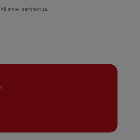
liance -sertifioitua.
n