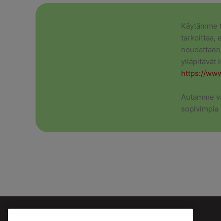
Käytämme tu
tarkoittaa, 
noudattaen 
ylläpitävät 
https://www
Autamme vä
sopivimpia 