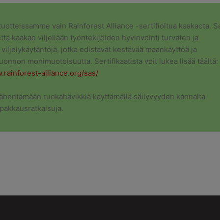
otteissamme vain Rainforest Alliance -sertifioitua kaakaota. S
että kaakao viljellään työntekijöiden hyvinvointi turvaten ja
viljelykäytäntöjä, jotka edistävät kestävää maankäyttöä ja
luonnon monimuotoisuutta. Sertifikaatista voit lukea lisää täältä:
.rainforest-alliance.org/sas/
hentämään ruokahävikkiä käyttämällä säilyvyyden kannalta
pakkausratkaisuja.