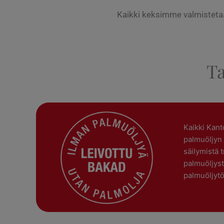
Kaikki keksimme valmistetaa
Ta
Kaikki Kant
palmuöljyn
säilymistä t
palmuöljys
palmuöljyt