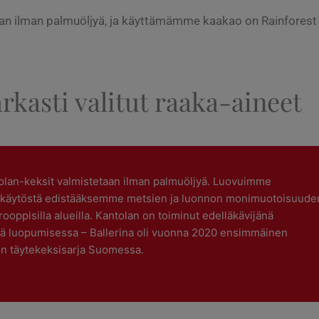
n ilman palmuöljyä, ja käyttämämme kaakao on Rainforest Al
rkasti valitut raaka-aineet
olan-keksit valmistetaan ilman palmuöljyä. Luovuimme
 käytöstä edistääksemme metsien ja luonnon monimuotoisuude
rooppisilla alueilla. Kantolan on toiminut edelläkävijänä
tä luopumisessa – Ballerina oli vuonna 2020 ensimmäinen
ön täytekeksisarja Suomessa.