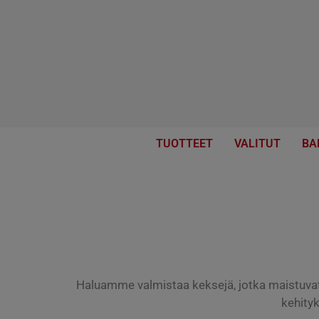
Skip
to
content
TUOTTEET
VALITUT
BA
Haluamme valmistaa keksejä, jotka maistuvat 
kehity