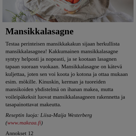
Mansikkalasagne
Testaa perinteisen mansikkakakun sijaan herkullista
mansikkalasagnea! Kakkumainen mansikkalasagne
syntyy helposti ja nopeasti, ja se kootaan lasagnen
tapaan suoraan vuokaan. Mansikkalasagne on kätevä
kuljettaa, joten sen voi koota jo kotona ja ottaa mukaan
esim. mökille. Kinuskin, kerman ja tuoreiden
mansikoiden yhdistelmä on ihanan makea, mutta
voileipäkeksit luovat mansikkalasagneen rakennetta ja
tasapainottavat makeutta.
Reseptin luoja: Liisa-Maija Westerberg
(
www.makeaa.fi
)
Annokset
12