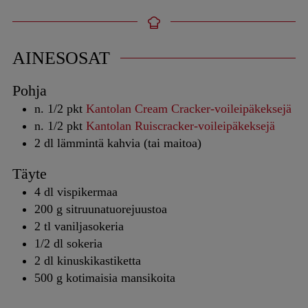
AINESOSAT
Pohja
n. 1/2
pkt
Kantolan Cream Cracker-voileipäkeksejä
n. 1/2
pkt
Kantolan Ruiscracker-voileipäkeksejä
2
dl
lämmintä kahvia (tai maitoa)
Täyte
4
dl
vispikermaa
200
g
sitruunatuorejuustoa
2
tl
vaniljasokeria
1/2
dl
sokeria
2
dl
kinuskikastiketta
500
g
kotimaisia mansikoita