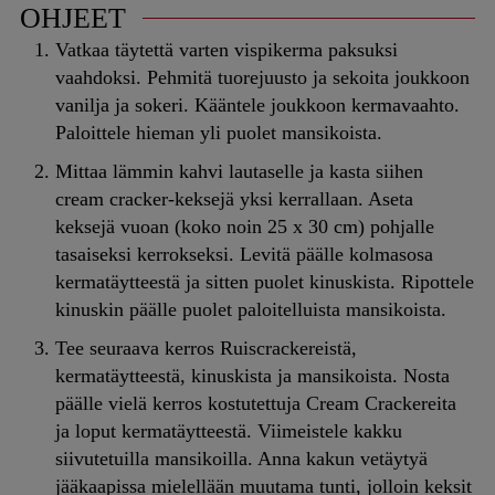
OHJEET
Vatkaa täytettä varten vispikerma paksuksi
vaahdoksi. Pehmitä tuorejuusto ja sekoita joukkoon
vanilja ja sokeri. Kääntele joukkoon kermavaahto.
Paloittele hieman yli puolet mansikoista.
Mittaa lämmin kahvi lautaselle ja kasta siihen
cream cracker-keksejä yksi kerrallaan. Aseta
keksejä vuoan (koko noin 25 x 30 cm) pohjalle
tasaiseksi kerrokseksi. Levitä päälle kolmasosa
kermatäytteestä ja sitten puolet kinuskista. Ripottele
kinuskin päälle puolet paloitelluista mansikoista.
Tee seuraava kerros Ruiscrackereistä,
kermatäytteestä, kinuskista ja mansikoista. Nosta
päälle vielä kerros kostutettuja Cream Crackereita
ja loput kermatäytteestä. Viimeistele kakku
siivutetuilla mansikoilla. Anna kakun vetäytyä
jääkaapissa mielellään muutama tunti, jolloin keksit