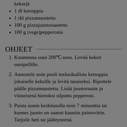
keksejä
1
dl
ketsuppia
1
rkl
pizzamaustetta
100
g
pizzajuustoraastetta
100
g
(vege)pepperonia
OHJEET
Kuumenna uuni 200℃:seen. Levitä keksit
uunipellille.
Annostele noin puoli teelusikallista ketsuppia
jokaiselle keksille ja levitä tasaiseksi. Ripottele
päälle pizzamaustetta. Lisää juustoraaste ja
viimeisenä hienoksi silputtu pepperoni.
Paista uunin keskitasolla noin 7 minuuttia tai
kunnes juusto on saanut kauniin paistovärin.
Tarjoile heti tai jäähtyneenä.