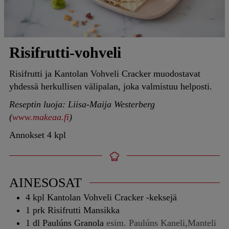
Risifrutti-vohveli
Risifrutti ja Kantolan Vohveli Cracker muodostavat
yhdessä herkullisen välipalan, joka valmistuu helposti.
Reseptin luoja: Liisa-Maija Westerberg
(
www.makeaa.fi
)
Annokset
4
kpl
AINESOSAT
4
kpl
Kantolan Vohveli Cracker -keksejä
1
prk
Risifrutti Mansikka
1
dl
Paulúns Granola
esim. Paulúns Kaneli,Manteli