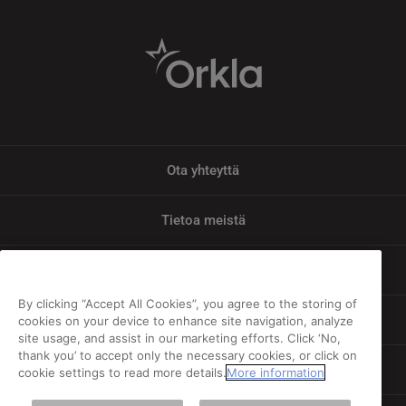
Ota yhteyttä
Tietoa meistä
Tietosuoja
By clicking “Accept All Cookies”, you agree to the storing of
Vastuu
cookies on your device to enhance site navigation, analyze
site usage, and assist in our marketing efforts. Click ‘No,
thank you’ to accept only the necessary cookies, or click on
Evästeiden ja henkilötietojen käyttö
cookie settings to read more details.
More information