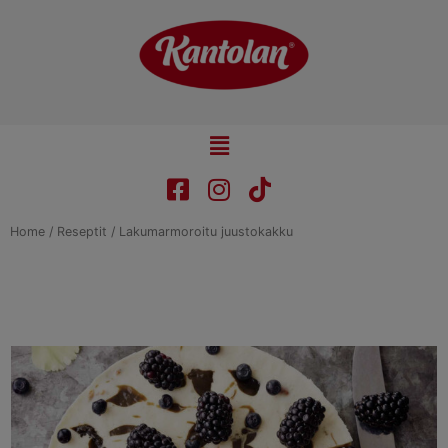
Skip
to
content
Main
Menu
Home
/
Reseptit
/ Lakumarmoroitu juustokakku