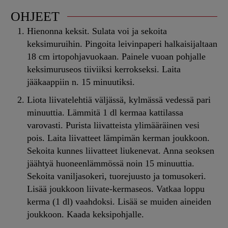
OHJEET
Hienonna keksit. Sulata voi ja sekoita
keksimuruihin. Pingoita leivinpaperi halkaisijaltaan
18 cm irtopohjavuokaan. Painele vuoan pohjalle
keksimuruseos tiiviiksi kerrokseksi. Laita
jääkaappiin n. 15 minuutiksi.
Liota liivatelehtiä väljässä, kylmässä vedessä pari
minuuttia. Lämmitä 1 dl kermaa kattilassa
varovasti. Purista liivatteista ylimääräinen vesi
pois. Laita liivatteet lämpimän kerman joukkoon.
Sekoita kunnes liivatteet liukenevat. Anna seoksen
jäähtyä huoneenlämmössä noin 15 minuuttia.
Sekoita vaniljasokeri, tuorejuusto ja tomusokeri.
Lisää joukkoon liivate-kermaseos. Vatkaa loppu
kerma (1 dl) vaahdoksi. Lisää se muiden aineiden
joukkoon. Kaada keksipohjalle.