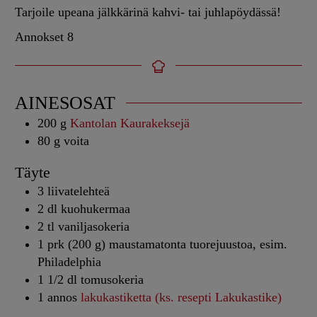
Tarjoile upeana jälkkärinä kahvi- tai juhlapöydässä!
Annokset
8
AINESOSAT
200
g
Kantolan Kaurakeksejä
80
g
voita
Täyte
3
liivatelehteä
2
dl
kuohukermaa
2
tl
vaniljasokeria
1
prk (200 g)
maustamatonta tuorejuustoa, esim.
Philadelphia
1 1/2
dl
tomusokeria
1
annos
lakukastiketta (ks. resepti Lakukastike)