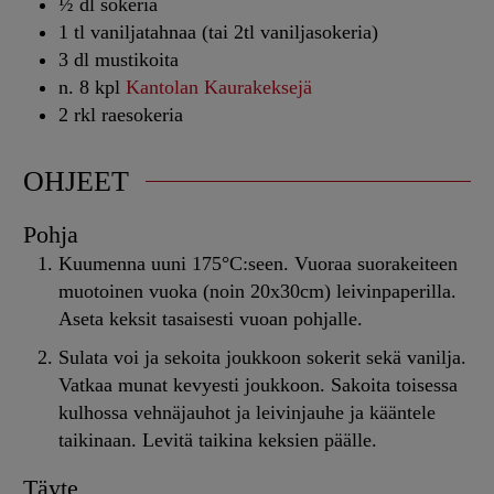
½
dl
sokeria
1
tl
vaniljatahnaa (tai 2tl vaniljasokeria)
3
dl
mustikoita
n. 8
kpl
Kantolan Kaurakeksejä
2
rkl
raesokeria
OHJEET
Pohja
Kuumenna uuni 175°C:seen. Vuoraa suorakeiteen
muotoinen vuoka (noin 20x30cm) leivinpaperilla.
Aseta keksit tasaisesti vuoan pohjalle.
Sulata voi ja sekoita joukkoon sokerit sekä vanilja.
Vatkaa munat kevyesti joukkoon. Sakoita toisessa
kulhossa vehnäjauhot ja leivinjauhe ja kääntele
taikinaan. Levitä taikina keksien päälle.
Täyte