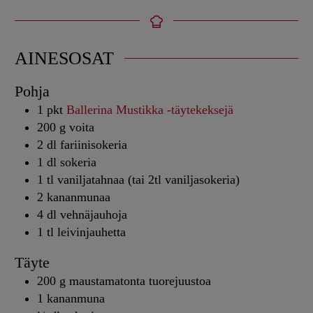
AINESOSAT
Pohja
1
pkt
Ballerina Mustikka -täytekeksejä
200
g
voita
2
dl
fariinisokeria
1
dl
sokeria
1
tl
vaniljatahnaa (tai 2tl vaniljasokeria)
2
kananmunaa
4
dl
vehnäjauhoja
1
tl
leivinjauhetta
Täyte
200
g
maustamatonta tuorejuustoa
1
kananmuna