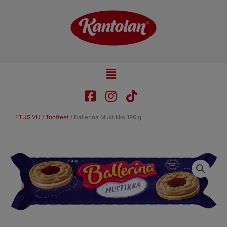
Skip
to
content
Main
Menu
ETUSIVU
/
Tuotteet
/
Ballerina Mustikka 190 g