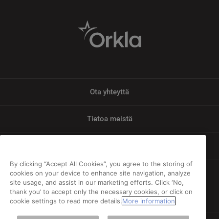
Ota yhteyttä
Tietoa meistä
Tietosuoja
By clicking “Accept All Cookies”, you agree to the storing of
Vastuu
cookies on your device to enhance site navigation, analyze
site usage, and assist in our marketing efforts. Click ‘No,
thank you’ to accept only the necessary cookies, or click on
Evästeiden ja henkilötietojen käyttö
cookie settings to read more details.
More information