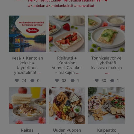
herkulliset uutuudet. Tervetuloa seuraamaan! ❤️
#kantolan #kantolankeksit #munvalitut
kantolan_keksit
kantolan_keksit
kantolan_keksit
Jun 2
Jan 23
Jan 16
Kesä + Kantolan
Risifrutti +
Tonnikalavohvel
keksit =
Kantolan
i yhdistää
täydellinen
Vohveli Cracker
klassisia makuja
yhdistelmä!
…
= makujen
…
…
24
0
33
1
30
1
kantolan_keksit
kantolan_keksit
kantolan_keksit
Jan 9
Dec 30
Mar 13
Raikas
Uuden vuoden
Kaipaatko