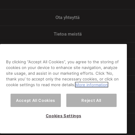
Ota yhteyttä
Tietoa meistä
Tietosuoja
By clicking “Accept All Cookies”, you agree to the storing of
Vastuu
cookies on your device to enhance site navigation, analyze
site usage, and assist in our marketing efforts. Click ‘No,
thank you’ to accept only the necessary cookies, or click on
Evästeiden ja henkilötietojen käyttö
cookie settings to read more details.
More information
F
I
T
Accept All Cookies
Reject All
a
n
i
Cookies Settings
c
s
k
© 2026 Orkla. All rights reserved.
e
t
t