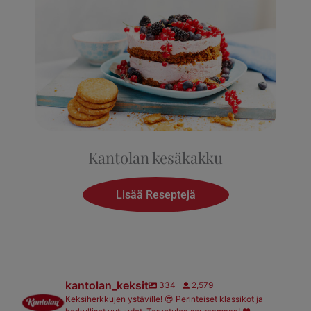
Kantolan kesäkakku
Lisää Reseptejä
kantolan_keksit
334
2,579
Keksiherkkujen ystäville! 😍 Perinteiset klassikot ja