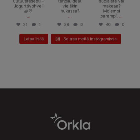
uutuusresepti –
tarjoiluideat
suolaista vai
Jogurttivohveli
vieläkin
makeaa?
🧇💛
hukassa?
Molempi
…
…
parempi,
…
21
1
38
0
40
0
Lataa lisää
Seuraa meitä Instagramissa