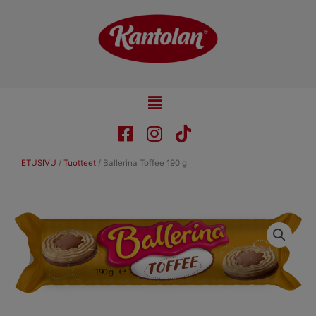
Skip
to
content
Main
Menu
ETUSIVU
/
Tuotteet
/
Ballerina Toffee 190 g