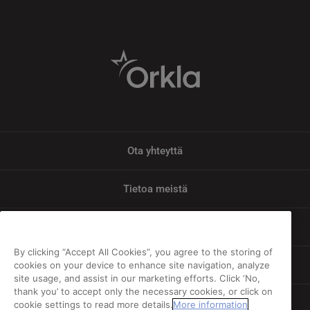
Ota yhteyttä
Tietoa meistä
Tietosuoja
By clicking “Accept All Cookies”, you agree to the storing of
Vastuu
cookies on your device to enhance site navigation, analyze
site usage, and assist in our marketing efforts. Click ‘No,
thank you’ to accept only the necessary cookies, or click on
Evästeiden ja henkilötietojen käyttö
cookie settings to read more details.
More information