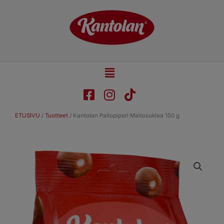
Skip
to
content
Main
Menu
ETUSIVU
/
Tuotteet
/
Kantolan Pallopipari Maitosuklaa 150 g