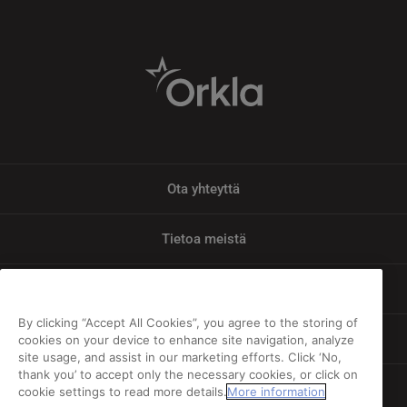
Ota yhteyttä
Tietoa meistä
Tietosuoja
By clicking “Accept All Cookies”, you agree to the storing of
Vastuu
cookies on your device to enhance site navigation, analyze
site usage, and assist in our marketing efforts. Click ‘No,
thank you’ to accept only the necessary cookies, or click on
Evästeiden ja henkilötietojen käyttö
cookie settings to read more details.
More information