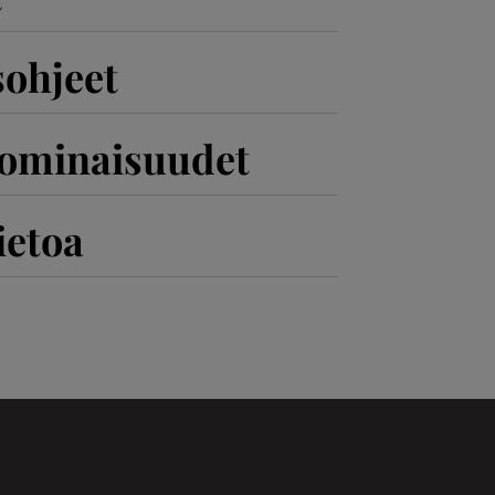
sohjeet
 ominaisuudet
ietoa