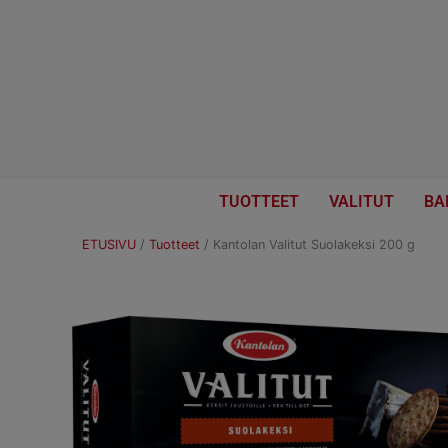
Skip
to
content
TUOTTEET
VALITUT
BA
ETUSIVU
/
Tuotteet
/
Kantolan Valitut Suolakeksi 200 g