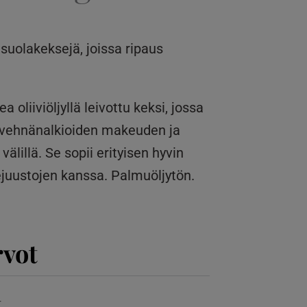
 suolakeksejä, joissa ripaus
 oliiviöljyllä leivottu keksi, jossa
o vehnänalkioiden makeuden ja
älillä. Se sopii erityisen hyvin
rejuustojen kanssa. Palmuöljytön.
rvot
t