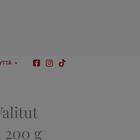
YTTÄ
alitut
 200 g