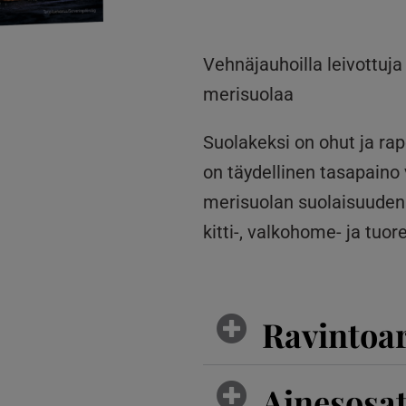
Vehnäjauhoilla leivottuja
merisuolaa
Suolakeksi on ohut ja rapea
on täydellinen tasapain
merisuolan suolaisuuden v
kitti-, valkohome- ja tuo
Ravintoa
Ainesosa