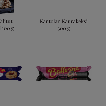
alitut
Kantolan Kaurakeksi
i 100 g
300 g