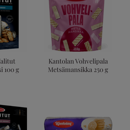
alitut
Kantolan Vohvelipala
i 100 g
Metsämansikka 250 g