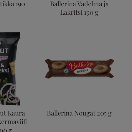
tikka 190
Ballerina Vadelma ja
Lakritsi 190 g
tut Kaura
Ballerina Nougat 205 g
kermaviili
100 g