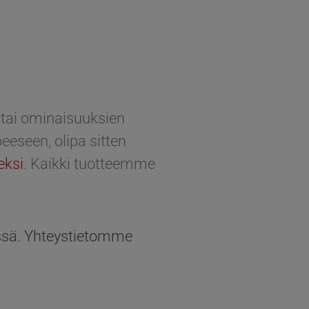
n tai ominaisuuksien
eeseen, olipa sitten
eksi
. Kaikki tuotteemme
ssä. Yhteystietomme