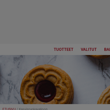
Skip
to
content
TUOTTEET
VALITUT
BA
ETUSIVU
/
Kasvisruokavalioon