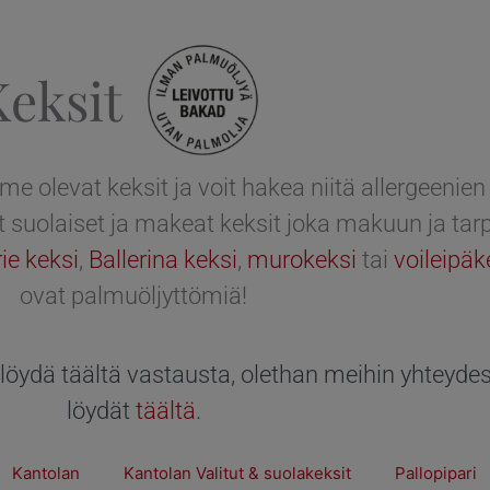
Keksit
me olevat keksit ja voit hakea niitä allergeenie
 suolaiset ja makeat keksit joka makuun ja tarp
ie keksi
,
Ballerina keksi
,
murokeksi
tai
voileipäk
ovat palmuöljyttömiä!
t löydä täältä vastausta, olethan
meihin yhteyde
löydät
täältä
.
Kantolan
Kantolan Valitut & suolakeksit
Pallopipari