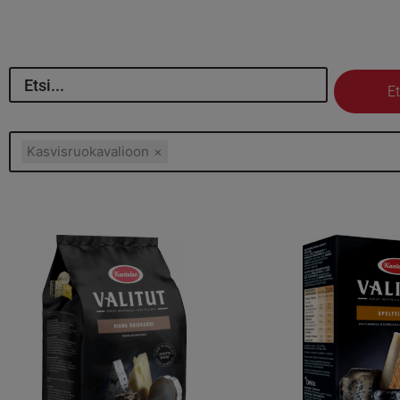
Et
Kasvisruokavalioon
×