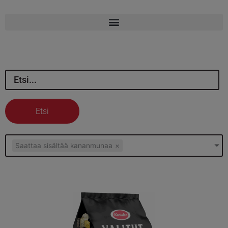
Etsi
Saattaa sisältää kananmunaa
×